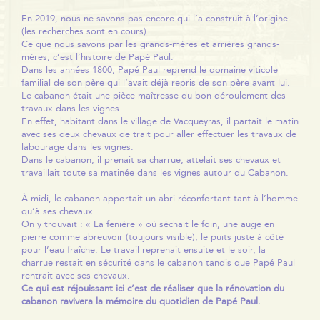
En 2019, nous ne savons pas encore qui l’a construit à l’origine
(les recherches sont en cours).
Ce que nous savons par les grands-mères et arrières grands-
mères, c’est l’histoire de Papé Paul.
Dans les années 1800, Papé Paul reprend le domaine viticole
familial de son père qui l’avait déjà repris de son père avant lui.
Le cabanon était une pièce maîtresse du bon déroulement des
travaux dans les vignes.
En effet, habitant dans le village de Vacqueyras, il partait le matin
avec ses deux chevaux de trait pour aller effectuer les travaux de
labourage dans les vignes.
Dans le cabanon, il prenait sa charrue, attelait ses chevaux et
travaillait toute sa matinée dans les vignes autour du Cabanon.
À midi, le cabanon apportait un abri réconfortant tant à l’homme
qu’à ses chevaux.
On y trouvait : « La fenière » où séchait le foin, une auge en
pierre comme abreuvoir (toujours visible), le puits juste à côté
pour l’eau fraîche. Le travail reprenait ensuite et le soir, la
charrue restait en sécurité dans le cabanon tandis que Papé Paul
rentrait avec ses chevaux.
Ce qui est réjouissant ici c’est de réaliser que la rénovation du
cabanon ravivera la mémoire du quotidien de Papé Paul.